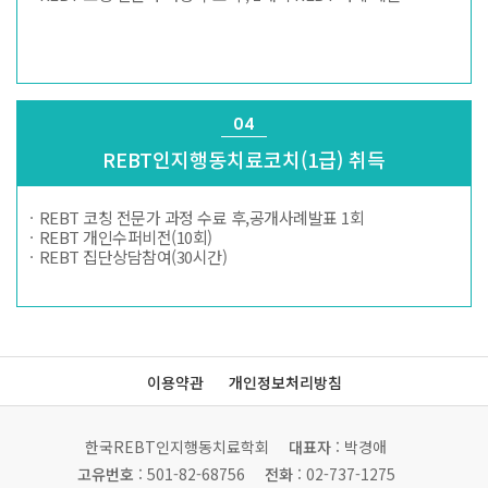
04
REBT인지행동치료
코치(1급) 취득
ㆍREBT 코칭 전문가 과정 수료
후,공개사례발표 1회
ㆍREBT 개인수퍼비전(10회)
ㆍREBT 집단상담참여(30시간)
이용약관
개인정보처리방침
한국REBT인지행동치료학회
대표자
: 박경애
고유번호
: 501-82-68756
전화
: 02-737-1275