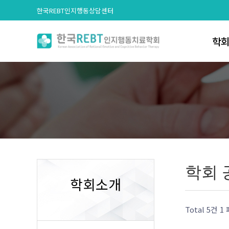
한국REBT인지행동상담센터
학
인
학회
조
학회 
회원
학회 
사무국
학회소개
문의
Total 5건
1