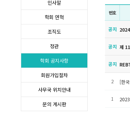
인사말
번호
학회 연혁
공지
202
조직도
정관
공지
제 1
학회 공지사항
공지
RE
회원가입절차
2
[한국
사무국 위치안내
1
202
문의 게시판