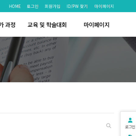
HOME
로그인
회원가입
ID/PW 찾기
마이페이지
가 과정
교육 및 학술대회
마이페이지
문가
학술대회
회원가입
치
세미나 및 워크샵
회원정보찾기
 명단
자료실
로그인
명단
개인정보처리방침
서비스 이용약관
로그인