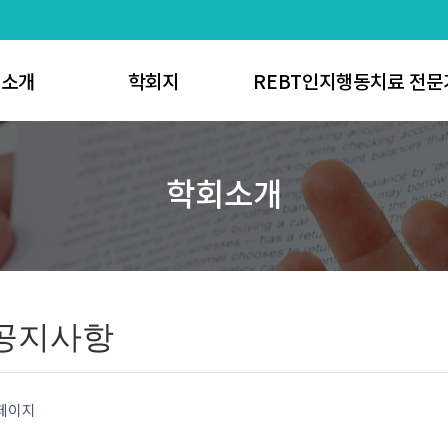
회소개
학회지
REBT인지행동치료 전문
사말
논문게재 신청방법
REBT인지행동치료 전
학회소개
 연혁
학회지 투고규정
REBT인지행동치료 코
직도
학회지 발간규정
REBT인지행동치료 전문가
정관
심사규정
REBT인지행동치료 코치 
공지사항
편집규정
K-REBT Scholar
가입절차
연구윤리
공지사항
 위치안내
학회지 검색
 게시판
 페이지